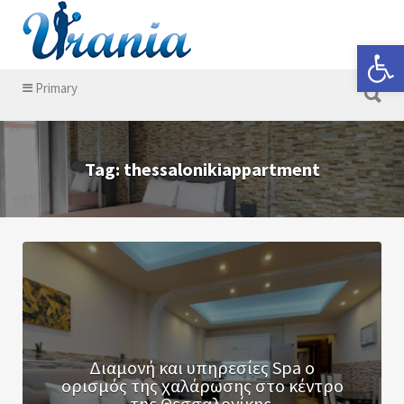
Search for:
Open 
Search for:
Primary
Tag: thessalonikiappartment
Διαμονή και υπηρεσίες Spa o
ορισμός της χαλάρωσης στο κέντρο
της Θεσσαλονίκης.